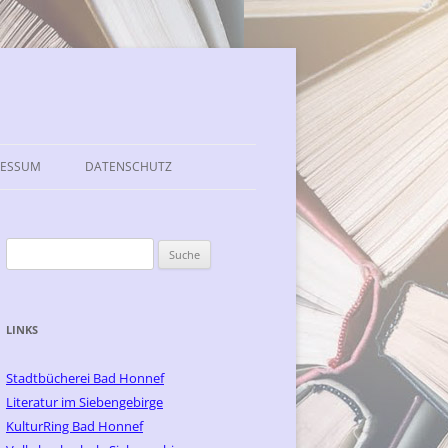
RESSUM
DATENSCHUTZ
Suche
nach:
LINKS
Stadtbücherei Bad Honnef
Literatur im Siebengebirge
KulturRing Bad Honnef