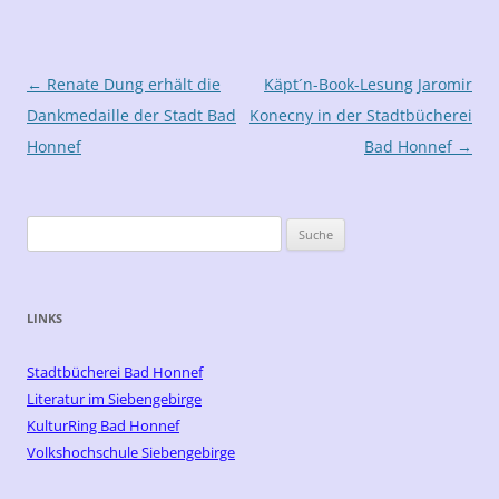
Beitrags-
←
Renate Dung erhält die
Käpt´n-Book-Lesung Jaromir
Navigation
Dankmedaille der Stadt Bad
Konecny in der Stadtbücherei
Honnef
Bad Honnef
→
Suche
nach:
LINKS
Stadtbücherei Bad Honnef
Literatur im Siebengebirge
KulturRing Bad Honnef
Volkshochschule Siebengebirge